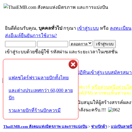
ยินดีต้อนรับคุณ,
บุคคลทั่วไป
กรุณา
เข้าสู่ระบบ
หรือ
ลงทะเบียน
ส่งอีเมล์ยืนยันการใช้งาน?
เข้าสู่ระบบด้วยชื่อผู้ใช้ รหัสผ่าน และระยะเวลาในเซสชั่น
หน้าแรก
เว็บบอร์ด
ช่วยเหลือ
ค้นหา
ปฏิทิน
เข้าสู่ระบบ
สมัครสมา
แฟลชไดร์ฟรวมลายปักทั้งไทย
กฏ-กติกา
:
ห้ามจำหน่าย, จ่ายแจก ซอฟแวร์
หรือส่วนหนึ่งส่วนใ
และต่างประเทศกว่า 60,000 ลาย
ไม่ว่าจะเป็นทางหน้าบอร์ด หรือหลังไมค์(PM) หากพบเห็นท่านจะ
ปัก
หากท่านถูกในในผลงาน หรืออยากสนับสนุนให้ผู้สร้างสรรค์ผล
โปรดช่วยบริจาคให้ผู้จัดทำบ้างตามกำลังนะครับ.!!!
รวมลายปักที่ร้านปักควรมี
ThaiEMB.com สังคมแห่งมิตรภาพ และการแบ่งปัน
>
ช่างปักผ้า
>
แบ่งปันลายป