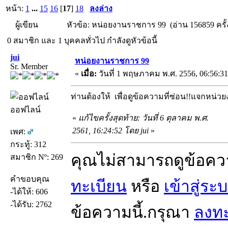
หน้า:
1
...
15
16
[
17
]
18
ลงล่าง
ผู้เขียน
หัวข้อ: หน่อยงานราชการ 99 (อ่าน 156859 ครั้
0 สมาชิก และ 1 บุคคลทั่วไป กำลังดูหัวข้อนี้
jui
หน่อยงานราชการ 99
Sr. Member
«
เมื่อ:
วันที่ 1 พฤษภาคม พ.ศ. 2556, 06:56:31
ท่านต้องให้
เพื่อดูข้อความที่ซ่อน!!แจกหน
ออฟไลน์
«
แก้ไขครั้งสุดท้าย: วันที่ 6 ตุลาคม พ.ศ.
2561, 16:24:52 โดย jui
»
เพศ:
กระทู้: 312
คุณไม่สามารถดูข้อคว
สมาชิก Nº: 269
คำขอบคุณ
ทะเบียน
หรือ
เข้าสู่ระ
-ได้ให้: 606
-ได้รับ: 2762
ข้อความนี้.กรุณา
ลงทะ