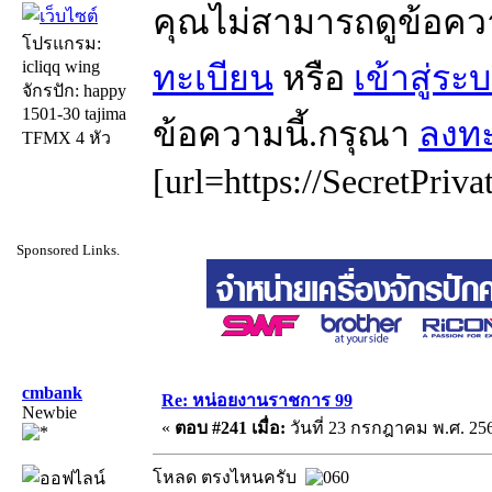
คุณไม่สามารถดูข้อคว
โปรแกรม:
icliqq wing
ทะเบียน
หรือ
เข้าสู่ระ
จักรปัก: happy
1501-30 tajima
ข้อความนี้.กรุณา
ลงทะ
TFMX 4 หัว
[url=https://SecretPriva
Sponsored Links.
cmbank
Re: หน่อยงานราชการ 99
Newbie
«
ตอบ #241 เมื่อ:
วันที่ 23 กรกฎาคม พ.ศ. 256
โหลด ตรงไหนครับ