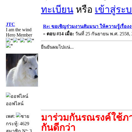
ทะเบียน
หรือ
เข้าสู่ระ
JTC
Re: ขอเชิญร่วมงานสัมมนา ให้ความรู้เรื่องงาน
I am the wind
«
ตอบ #14 เมื่อ:
วันที่ 25 กันยายน พ.ศ. 2558, 
Hero Member
ยืนยันผมไปแน่...
ออฟไลน์
มาร่วมกันรณรงค์ใช้ภา
เพศ:
กระทู้: 4629
กันดีกว่า
สมาชิก Nº: 3