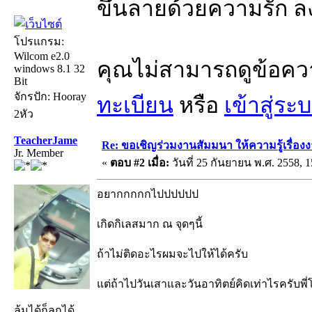
ขึ้นลายด้วยความรัก ล
โปรแกรม:
Wilcom e2.0
คุณไม่สามารถดูข้อคว
windows 8.1 32
Bit
จักรปัก: Hooray
ทะเบียน
หรือ
เข้าสู่ระ
2หัว
TeacherJame
Re: ขอเชิญร่วมงานสัมมนา ให้ความรู้เรื่องงาน
Jr. Member
«
ตอบ #2 เมื่อ:
วันที่ 25 กันยายน พ.ศ. 2558, 1
อยากกกกกไปปปปปป
เกิดกิเลสมาก ณ จุดๆนี้
ถ้าไม่ติดอะไรผมจะไปให้ได้ครับ
แต่ถ้าไปวันเสาและวันอาทิตย์คิดเท่าไรครับพี่
ล้มได้ก็ลุกได้