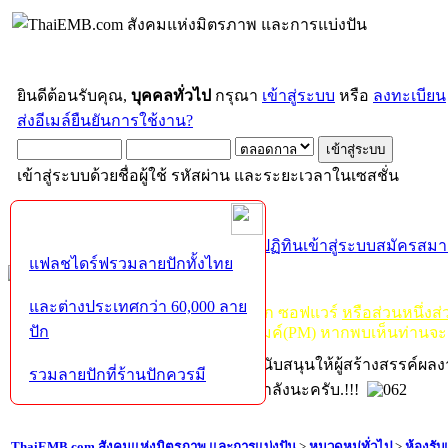
ยินดีต้อนรับคุณ,
บุคคลทั่วไป
กรุณา
เข้าสู่ระบบ
หรือ
ลงทะเบียน
ส่งอีเมล์ยืนยันการใช้งาน?
เข้าสู่ระบบด้วยชื่อผู้ใช้ รหัสผ่าน และระยะเวลาในเซสชั่น
หน้าแรก
เว็บบอร์ด
ช่วยเหลือ
ค้นหา
ปฏิทิน
เข้าสู่ระบบ
สมัครสมา
แฟลชไดร์ฟรวมลายปักทั้งไทย
และต่างประเทศกว่า 60,000 ลาย
กฏ-กติกา
:
ห้ามจำหน่าย, จ่ายแจก ซอฟแวร์
หรือส่วนหนึ่งส
ปัก
ไม่ว่าจะเป็นทางหน้าบอร์ด หรือหลังไมค์(PM) หากพบเห็นท่านจะ
หากท่านถูกในในผลงาน หรืออยากสนับสนุนให้ผู้สร้างสรรค์ผล
รวมลายปักที่ร้านปักควรมี
โปรดช่วยบริจาคให้ผู้จัดทำบ้างตามกำลังนะครับ.!!!
ThaiEMB.com สังคมแห่งมิตรภาพ และการแบ่งปัน
>
หมวดหมู่ทั่วไป
>
ห้องรั