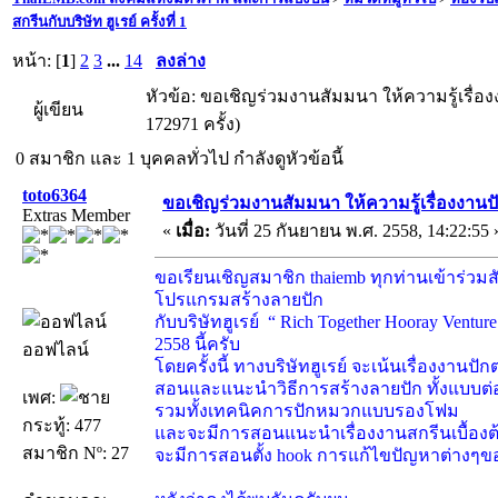
สกรีนกับบริษัท ฮูเรย์ ครั้งที่ 1
หน้า: [
1
]
2
3
...
14
ลงล่าง
หัวข้อ: ขอเชิญร่วมงานสัมมนา ให้ความรู้เรื่องงา
ผู้เขียน
172971 ครั้ง)
0 สมาชิก และ 1 บุคคลทั่วไป กำลังดูหัวข้อนี้
toto6364
ขอเชิญร่วมงานสัมมนา ให้ความรู้เรื่องงานปัก 
Extras Member
«
เมื่อ:
วันที่ 25 กันยายน พ.ศ. 2558, 14:22:55 
ขอเรียนเชิญสมาชิก thaiemb ทุกท่านเข้าร่วม
โปรแกรมสร้างลายปัก
กับบริษัทฮูเรย์ “ Rich Together Hooray Ventur
2558 นี้ครับ
ออฟไลน์
โดยครั้งนี้ ทางบริษัทฮูเรย์ จะเน้นเรื่องงาน
สอนและแนะนำวิธีการสร้างลายปัก ทั้งแบบต
เพศ:
รวมทั้งเทคนิคการปักหมวกแบบรองโฟม
กระทู้: 477
และจะมีการสอนแนะนำเรื่องงานสกรีนเบื้องต
สมาชิก Nº: 27
จะมีการสอนตั้ง hook การแก้ไขปัญหาต่างๆขอ