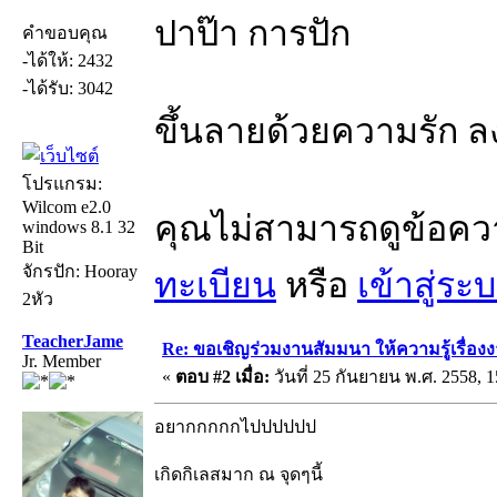
ปาป๊า การปัก
คำขอบคุณ
-ได้ให้: 2432
-ได้รับ: 3042
ขึ้นลายด้วยความรัก ล
โปรแกรม:
Wilcom e2.0
คุณไม่สามารถดูข้อคว
windows 8.1 32
Bit
จักรปัก: Hooray
ทะเบียน
หรือ
เข้าสู่ระ
2หัว
TeacherJame
Re: ขอเชิญร่วมงานสัมมนา ให้ความรู้เรื่องงาน
Jr. Member
«
ตอบ #2 เมื่อ:
วันที่ 25 กันยายน พ.ศ. 2558, 1
อยากกกกกไปปปปปป
เกิดกิเลสมาก ณ จุดๆนี้