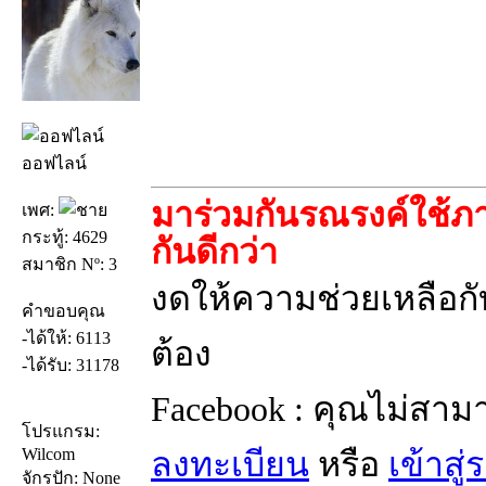
ออฟไลน์
มาร่วมกันรณรงค์ใช้ภา
เพศ:
กระทู้: 4629
กันดีกว่า
สมาชิก Nº: 3
งดให้ความช่วยเหลือกับ
คำขอบคุณ
-ได้ให้: 6113
ต้อง
-ได้รับ: 31178
Facebook : คุณไม่สาม
โปรแกรม:
Wilcom
ลงทะเบียน
หรือ
เข้าสู
จักรปัก: None