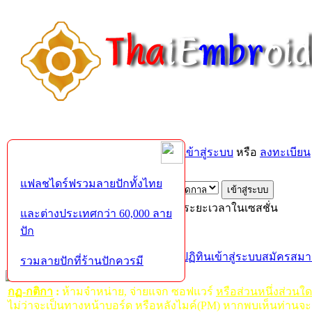
ยินดีต้อนรับคุณ,
บุคคลทั่วไป
กรุณา
เข้าสู่ระบบ
หรือ
ลงทะเบียน
ส่งอีเมล์ยืนยันการใช้งาน?
แฟลชไดร์ฟรวมลายปักทั้งไทย
เข้าสู่ระบบด้วยชื่อผู้ใช้ รหัสผ่าน และระยะเวลาในเซสชั่น
และต่างประเทศกว่า 60,000 ลาย
ปัก
หน้าแรก
เว็บบอร์ด
ช่วยเหลือ
ค้นหา
ปฏิทิน
เข้าสู่ระบบ
สมัครสมา
รวมลายปักที่ร้านปักควรมี
กฏ-กติกา
:
ห้ามจำหน่าย, จ่ายแจก ซอฟแวร์
หรือส่วนหนึ่งส่วนใ
ไม่ว่าจะเป็นทางหน้าบอร์ด หรือหลังไมค์(PM) หากพบเห็นท่านจะ