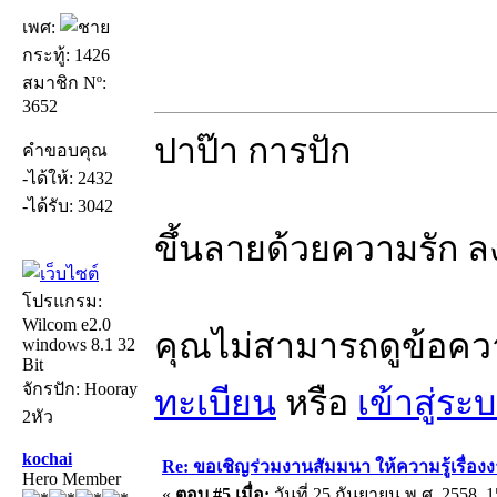
เพศ:
กระทู้: 1426
สมาชิก Nº:
3652
ปาป๊า การปัก
คำขอบคุณ
-ได้ให้: 2432
-ได้รับ: 3042
ขึ้นลายด้วยความรัก ล
โปรแกรม:
Wilcom e2.0
คุณไม่สามารถดูข้อคว
windows 8.1 32
Bit
จักรปัก: Hooray
ทะเบียน
หรือ
เข้าสู่ระ
2หัว
kochai
Re: ขอเชิญร่วมงานสัมมนา ให้ความรู้เรื่องงาน
Hero Member
«
ตอบ #5 เมื่อ:
วันที่ 25 กันยายน พ.ศ. 2558, 1