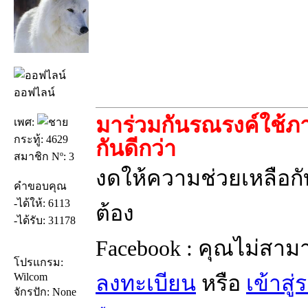
ออฟไลน์
มาร่วมกันรณรงค์ใช้ภา
เพศ:
กระทู้: 4629
กันดีกว่า
สมาชิก Nº: 3
งดให้ความช่วยเหลือกับ
คำขอบคุณ
-ได้ให้: 6113
ต้อง
-ได้รับ: 31178
Facebook : คุณไม่สาม
โปรแกรม:
Wilcom
ลงทะเบียน
หรือ
เข้าสู
จักรปัก: None