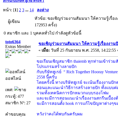
สกรีนกับบริษัท ฮูเรย์ ครั้งที่ 1
หน้า: [
1
]
2
3
...
14
ลงล่าง
หัวข้อ: ขอเชิญร่วมงานสัมมนา ให้ความรู้เรื่องงา
ผู้เขียน
172953 ครั้ง)
0 สมาชิก และ 1 บุคคลทั่วไป กำลังดูหัวข้อนี้
toto6364
ขอเชิญร่วมงานสัมมนา ให้ความรู้เรื่องงานปัก 
Extras Member
«
เมื่อ:
วันที่ 25 กันยายน พ.ศ. 2558, 14:22:55 
ขอเรียนเชิญสมาชิก thaiemb ทุกท่านเข้าร่วม
โปรแกรมสร้างลายปัก
กับบริษัทฮูเรย์ “ Rich Together Hooray Ventur
2558 นี้ครับ
ออฟไลน์
โดยครั้งนี้ ทางบริษัทฮูเรย์ จะเน้นเรื่องงาน
สอนและแนะนำวิธีการสร้างลายปัก ทั้งแบบต
เพศ:
รวมทั้งเทคนิคการปักหมวกแบบรองโฟม
กระทู้: 477
และจะมีการสอนแนะนำเรื่องงานสกรีนเบื้องต
สมาชิก Nº: 27
จะมีการสอนตั้ง hook การแก้ไขปัญหาต่างๆขอ
หวังว่าคงได้พบกันครับผม
คำขอบคุณ