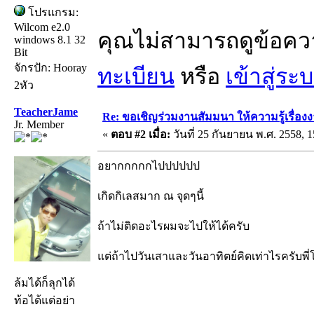
โปรแกรม:
Wilcom e2.0
คุณไม่สามารถดูข้อคว
windows 8.1 32
Bit
จักรปัก: Hooray
ทะเบียน
หรือ
เข้าสู่ระ
2หัว
TeacherJame
Re: ขอเชิญร่วมงานสัมมนา ให้ความรู้เรื่องงาน
Jr. Member
«
ตอบ #2 เมื่อ:
วันที่ 25 กันยายน พ.ศ. 2558, 1
อยากกกกกไปปปปปป
เกิดกิเลสมาก ณ จุดๆนี้
ถ้าไม่ติดอะไรผมจะไปให้ได้ครับ
แต่ถ้าไปวันเสาและวันอาทิตย์คิดเท่าไรครับพี่
ล้มได้ก็ลุกได้
ท้อได้แต่อย่า