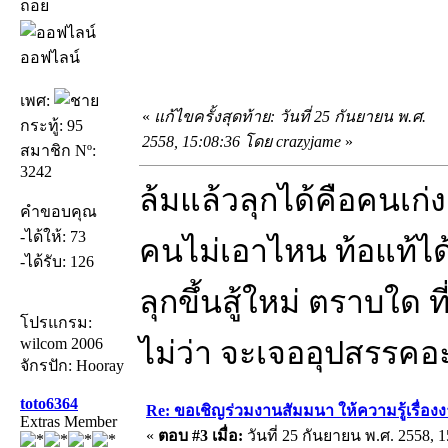
ถอย
ออฟไลน์
เพศ:
«
แก้ไขครั้งสุดท้าย: วันที่ 25 กันยายน พ.ศ.
กระทู้: 95
2558, 15:08:36 โดย crazyjame
»
สมาชิก Nº:
3242
ล้มแล้วลุกได้คือคนเก่ง
คำขอบคุณ
-ได้ให้: 73
คนไม่เอาไหน ท้อแท้ได้
-ได้รับ: 126
ลุกขึ้นสู้ใหม่ ตราบใด ท
โปรแกรม:
wilcom 2006
ไม่ว่า จะเจออุปสรรคอ
จักรปัก: Hooray
toto6364
Re: ขอเชิญร่วมงานสัมมนา ให้ความรู้เรื่องงาน
Extras Member
«
ตอบ #3 เมื่อ:
วันที่ 25 กันยายน พ.ศ. 2558, 1