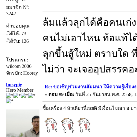
สมาชิก Nº:
3242
ล้มแล้วลุกได้คือคนเก่ง
คำขอบคุณ
-ได้ให้: 73
คนไม่เอาไหน ท้อแท้ได้
-ได้รับ: 126
ลุกขึ้นสู้ใหม่ ตราบใด ท
โปรแกรม:
wilcom 2006
ไม่ว่า จะเจออุปสรรคอ
จักรปัก: Hooray
busypig
Re: ขอเชิญร่วมงานสัมมนา ให้ความรู้เรื่องงาน
Hero Member
«
ตอบ #9 เมื่อ:
วันที่ 25 กันยายน พ.ศ. 2558, 1
ซื้อเครื่อง 4 หัวเดี๋ยวนี้เลยดิ มีเงื่อนไขเอา ฮ.มา