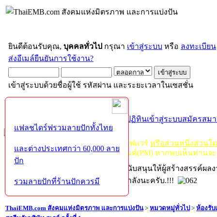
ยินดีต้อนรับคุณ,
บุคคลทั่วไป
กรุณา
เข้าสู่ระบบ
หรือ
ลงทะเบียน
ส่งอีเมล์ยืนยันการใช้งาน?
เข้าสู่ระบบด้วยชื่อผู้ใช้ รหัสผ่าน และระยะเวลาในเซสชั่น
หน้าแรก
เว็บบอร์ด
ช่วยเหลือ
ค้นหา
ปฏิทิน
เข้าสู่ระบบ
สมัครสมา
แฟลชไดร์ฟรวมลายปักทั้งไทย
กฏ-กติกา
:
ห้ามจำหน่าย, จ่ายแจก ซอฟแวร์
หรือส่วนหนึ่งส่วนใ
และต่างประเทศกว่า 60,000 ลาย
ไม่ว่าจะเป็นทางหน้าบอร์ด หรือหลังไมค์(PM) หากพบเห็นท่านจะ
ปัก
หากท่านถูกในในผลงาน หรืออยากสนับสนุนให้ผู้สร้างสรรค์ผล
โปรดช่วยบริจาคให้ผู้จัดทำบ้างตามกำลังนะครับ.!!!
รวมลายปักที่ร้านปักควรมี
ThaiEMB.com สังคมแห่งมิตรภาพ และการแบ่งปัน
>
หมวดหมู่ทั่วไป
>
ห้องรั