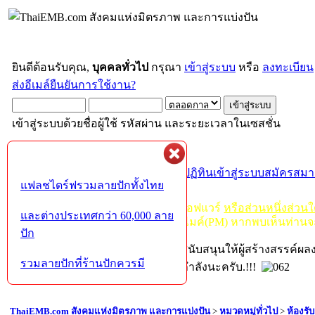
ยินดีต้อนรับคุณ,
บุคคลทั่วไป
กรุณา
เข้าสู่ระบบ
หรือ
ลงทะเบียน
ส่งอีเมล์ยืนยันการใช้งาน?
เข้าสู่ระบบด้วยชื่อผู้ใช้ รหัสผ่าน และระยะเวลาในเซสชั่น
หน้าแรก
เว็บบอร์ด
ช่วยเหลือ
ค้นหา
ปฏิทิน
เข้าสู่ระบบ
สมัครสมา
แฟลชไดร์ฟรวมลายปักทั้งไทย
กฏ-กติกา
:
ห้ามจำหน่าย, จ่ายแจก ซอฟแวร์
หรือส่วนหนึ่งส่วน
และต่างประเทศกว่า 60,000 ลาย
ไม่ว่าจะเป็นทางหน้าบอร์ด หรือหลังไมค์(PM) หากพบเห็นท่านจ
ปัก
หากท่านถูกในในผลงาน หรืออยากสนับสนุนให้ผู้สร้างสรรค์ผ
รวมลายปักที่ร้านปักควรมี
โปรดช่วยบริจาคให้ผู้จัดทำบ้างตามกำลังนะครับ.!!!
ThaiEMB.com สังคมแห่งมิตรภาพ และการแบ่งปัน
>
หมวดหมู่ทั่วไป
>
ห้องรั