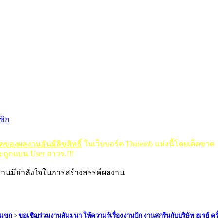
ชิก
ใดของผลงานอันมีลิขสิทธิ์
ในเว็บบอร์ด Thaiemb แห่งนี้โดยเด็ดขาด
ะถูกแบน User ถาวร.!!!
ลงานมีกำลังใจในการสร้างสรรค์ผลงาน
บแขก
>
ขอเชิญร่วมงานสัมมนา ให้ความรู้เรื่องงานปัก งานสกรีนกับบริษัท ฮูเรย์ ครั้ง