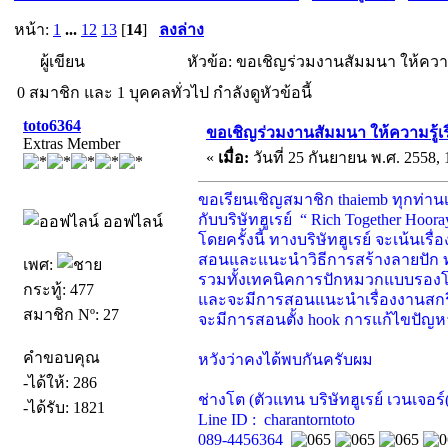
หน้า:
1
...
12
13
[
14
]
ลงล่าง
ผู้เขียน
หัวข้อ: ขอเชิญร่วมงานสัมมนา ให้ความรู้
0 สมาชิก และ 1 บุคคลทั่วไป กำลังดูหัวข้อนี้
toto6364
ขอเชิญร่วมงานสัมมนา ให้ความรู้เรื่อ
Extras Member
«
เมื่อ:
วันที่ 25 กันยายน พ.ศ. 2558, 
ขอเรียนเชิญสมาชิก thaiemb ทุกท่า
กับบริษัทฮูเรย์ “ Rich Together Hoora
ออฟไลน์
โดยครั้งนี้ ทางบริษัทฮูเรย์ จะเน้นเ
สอนและแนะนำวิธีการสร้างลายปัก ท
เพศ:
รวมทั้งเทคนิคการปักหมวกแบบรอง
กระทู้: 477
และจะมีการสอนแนะนำเรื่องงานสกรีน
สมาชิก Nº: 27
จะมีการสอนตั้ง hook การแก้ไขปัญห
คำขอบคุณ
หวังว่าคงได้พบกันครับผม
-ได้ให้: 286
ช่างโต (ตัวแทน บริษัทฮูเรย์ เวนเจอ
-ได้รับ: 1821
Line ID : charantorntoto
089-4456364