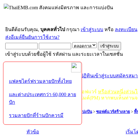
ยินดีต้อนรับคุณ,
บุคคลทั่วไป
กรุณา
เข้าสู่ระบบ
หรือ
ลงทะเบียน
ส่งอีเมล์ยืนยันการใช้งาน?
เข้าสู่ระบบด้วยชื่อผู้ใช้ รหัสผ่าน และระยะเวลาในเซสชั่น
หน้าแรก
เว็บบอร์ด
ช่วยเหลือ
ค้นหา
ปฏิทิน
เข้าสู่ระบบ
สมัครสมา
แฟลชไดร์ฟรวมลายปักทั้งไทย
กฏ-กติกา
:
ห้ามจำหน่าย, จ่ายแจก ซอฟแวร์
หรือส่วนหนึ่งส่วน
และต่างประเทศกว่า 60,000 ลาย
ไม่ว่าจะเป็นทางหน้าบอร์ด หรือหลังไมค์(PM) หากพบเห็นท่านจ
ปัก
ThaiEMB.com สังคมแห่งมิตรภาพ และการแบ่งปัน
>
ซอฟต์แวร์สร้างลาย
>
พื
รวมลายปักที่ร้านปักควรมี
หน้า: [
1
]
ลงล่าง
หัวข้อ
เริ่ม