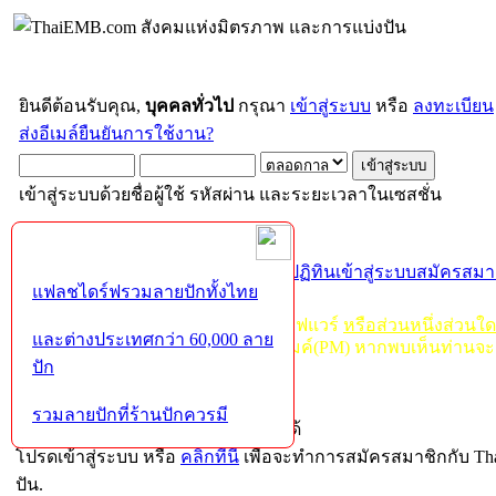
ยินดีต้อนรับคุณ,
บุคคลทั่วไป
กรุณา
เข้าสู่ระบบ
หรือ
ลงทะเบียน
ส่งอีเมล์ยืนยันการใช้งาน?
เข้าสู่ระบบด้วยชื่อผู้ใช้ รหัสผ่าน และระยะเวลาในเซสชั่น
หน้าแรก
เว็บบอร์ด
ช่วยเหลือ
ค้นหา
ปฏิทิน
เข้าสู่ระบบ
สมัครสมา
แฟลชไดร์ฟรวมลายปักทั้งไทย
กฏ-กติกา
:
ห้ามจำหน่าย, จ่ายแจก ซอฟแวร์
หรือส่วนหนึ่งส่วนใ
และต่างประเทศกว่า 60,000 ลาย
ไม่ว่าจะเป็นทางหน้าบอร์ด หรือหลังไมค์(PM) หากพบเห็นท่านจะ
ปัก
ระวัง!
รวมลายปักที่ร้านปักควรมี
สมาชิกเท่านั้นที่จะเข้าใช้งานส่วนนี้ได้
โปรดเข้าสู่ระบบ หรือ
คลิกที่นี่
เพื่อจะทำการสมัครสมาชิกกับ T
ปัน.