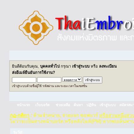
ยินดีต้อนรับคุณ,
บุคคลทั่วไป
กรุณา
เข้าสู่ระบบ
หรือ
ลงทะเบียน
ส่งอีเมล์ยืนยันการใช้งาน?
เข้าสู่ระบบด้วยชื่อผู้ใช้ รหัสผ่าน และระยะเวลาในเซสชั่น
หน้าแรก
เว็บบอร์ด
ช่วยเหลือ
ค้นหา
ปฏิทิน
เข้าสู่ระบบ
สมัครสมา
กฏ-กติกา
:
ห้ามจำหน่าย, จ่ายแจก ซอฟแวร์
หรือส่วนหนึ่งส่
ไม่ว่าจะเป็นทางหน้าบอร์ด หรือหลังไมค์(PM) หากพบเห็นท่า
ระวัง!