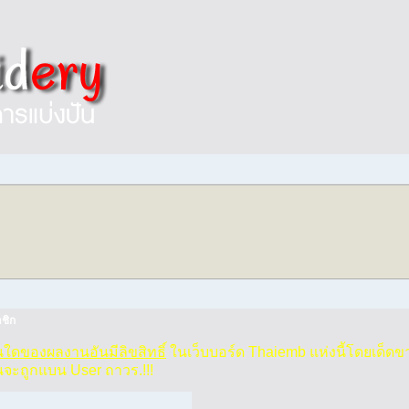
ชิก
วนใดของผลงานอันมีลิขสิทธิ์
ในเว็บบอร์ด Thaiemb แห่งนี้โดยเด็ดข
นจะถูกแบน User ถาวร.!!!