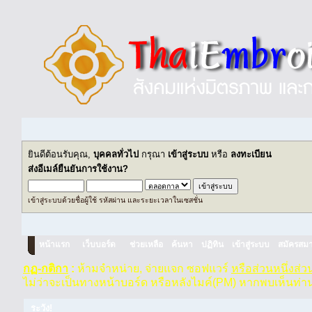
ยินดีต้อนรับคุณ,
บุคคลทั่วไป
กรุณา
เข้าสู่ระบบ
หรือ
ลงทะเบียน
ส่งอีเมล์ยืนยันการใช้งาน?
เข้าสู่ระบบด้วยชื่อผู้ใช้ รหัสผ่าน และระยะเวลาในเซสชั่น
หน้าแรก
เว็บบอร์ด
ช่วยเหลือ
ค้นหา
ปฏิทิน
เข้าสู่ระบบ
สมัครสมา
กฏ-กติกา
:
ห้ามจำหน่าย, จ่ายแจก ซอฟแวร์
หรือส่วนหนึ่งส่
ไม่ว่าจะเป็นทางหน้าบอร์ด หรือหลังไมค์(PM) หากพบเห็นท่า
ระวัง!