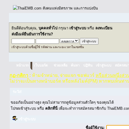
ยินดีต้อนรับคุณ,
บุคคลทั่วไป
กรุณา
เข้าสู่ระบบ
หรือ
ลงทะเบียน
ส่งอีเมล์ยืนยันการใช้งาน?
เข้าสู่ระบบด้วยชื่อผู้ใช้ รหัสผ่าน และระยะเวลาในเซสชั่น
หน้าแรก
เว็บบอร์ด
ช่วยเหลือ
ค้นหา
ปฏิทิน
เข้าสู่ระบบ
สมัครสมา
กฏ-กติกา
:
ห้ามจำหน่าย, จ่ายแจก ซอฟแวร์
หรือส่วนหนึ่งส่
ไม่ว่าจะเป็นทางหน้าบอร์ด หรือหลังไมค์(PM) หากพบเห็นท่า
ระวัง!
ขออภัยเป็นอย่างสูง คุณไม่สามารถดูข้อมูลส่วนตัวใดๆ ของคุณได้
โปรดเข้าสู่ระบบ หรือ
คลิกที่นี่
เพื่อจะทำการสมัครสมาชิกกับ ThaiEMB.com
เข้าสู่ระบบ
ชื่อผู้ใช้งาน: