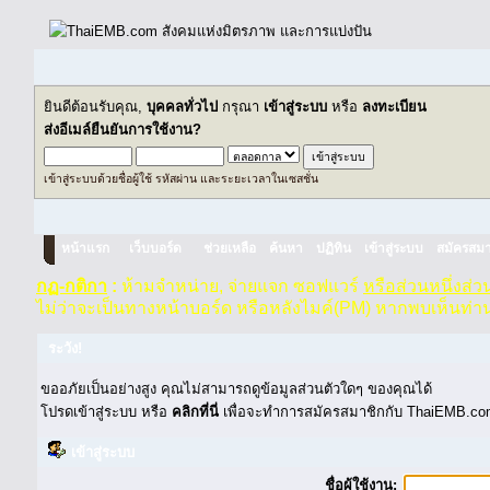
ยินดีต้อนรับคุณ,
บุคคลทั่วไป
กรุณา
เข้าสู่ระบบ
หรือ
ลงทะเบียน
ส่งอีเมล์ยืนยันการใช้งาน?
เข้าสู่ระบบด้วยชื่อผู้ใช้ รหัสผ่าน และระยะเวลาในเซสชั่น
หน้าแรก
เว็บบอร์ด
ช่วยเหลือ
ค้นหา
ปฏิทิน
เข้าสู่ระบบ
สมัครสมา
กฏ-กติกา
:
ห้ามจำหน่าย, จ่ายแจก ซอฟแวร์
หรือส่วนหนึ่งส่
ไม่ว่าจะเป็นทางหน้าบอร์ด หรือหลังไมค์(PM) หากพบเห็นท่า
ระวัง!
ขออภัยเป็นอย่างสูง คุณไม่สามารถดูข้อมูลส่วนตัวใดๆ ของคุณได้
โปรดเข้าสู่ระบบ หรือ
คลิกที่นี่
เพื่อจะทำการสมัครสมาชิกกับ ThaiEMB.com
เข้าสู่ระบบ
ชื่อผู้ใช้งาน: