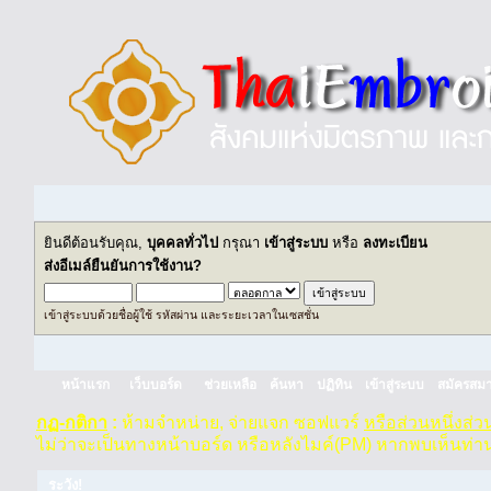
ยินดีต้อนรับคุณ,
บุคคลทั่วไป
กรุณา
เข้าสู่ระบบ
หรือ
ลงทะเบียน
ส่งอีเมล์ยืนยันการใช้งาน?
เข้าสู่ระบบด้วยชื่อผู้ใช้ รหัสผ่าน และระยะเวลาในเซสชั่น
หน้าแรก
เว็บบอร์ด
ช่วยเหลือ
ค้นหา
ปฏิทิน
เข้าสู่ระบบ
สมัครสมา
กฏ-กติกา
:
ห้ามจำหน่าย, จ่ายแจก ซอฟแวร์
หรือส่วนหนึ่งส่
ไม่ว่าจะเป็นทางหน้าบอร์ด หรือหลังไมค์(PM) หากพบเห็นท่า
ระวัง!