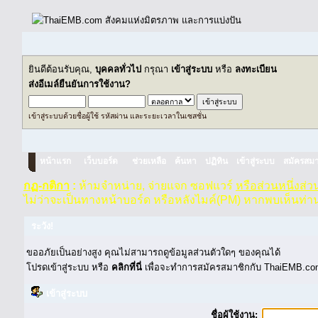
ยินดีต้อนรับคุณ,
บุคคลทั่วไป
กรุณา
เข้าสู่ระบบ
หรือ
ลงทะเบียน
ส่งอีเมล์ยืนยันการใช้งาน?
เข้าสู่ระบบด้วยชื่อผู้ใช้ รหัสผ่าน และระยะเวลาในเซสชั่น
หน้าแรก
เว็บบอร์ด
ช่วยเหลือ
ค้นหา
ปฏิทิน
เข้าสู่ระบบ
สมัครสมา
กฏ-กติกา
:
ห้ามจำหน่าย, จ่ายแจก ซอฟแวร์
หรือส่วนหนึ่งส่
ไม่ว่าจะเป็นทางหน้าบอร์ด หรือหลังไมค์(PM) หากพบเห็นท่า
ระวัง!
ขออภัยเป็นอย่างสูง คุณไม่สามารถดูข้อมูลส่วนตัวใดๆ ของคุณได้
โปรดเข้าสู่ระบบ หรือ
คลิกที่นี่
เพื่อจะทำการสมัครสมาชิกกับ ThaiEMB.com
เข้าสู่ระบบ
ชื่อผู้ใช้งาน: