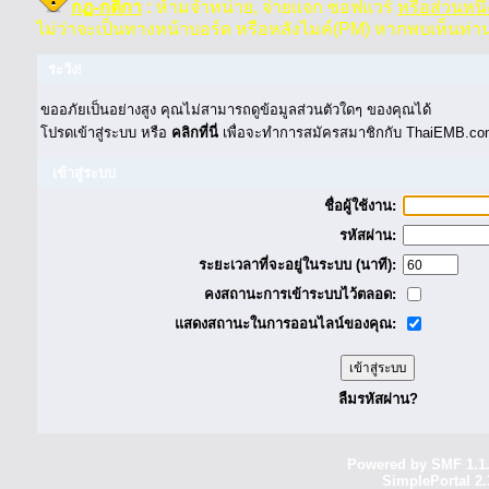
กฏ-กติกา
:
ห้ามจำหน่าย, จ่ายแจก ซอฟแวร์
หรือส่วนหนึ
ไม่ว่าจะเป็นทางหน้าบอร์ด หรือหลังไมค์(PM) หากพบเห็นท่า
ระวัง!
ขออภัยเป็นอย่างสูง คุณไม่สามารถดูข้อมูลส่วนตัวใดๆ ของคุณได้
โปรดเข้าสู่ระบบ หรือ
คลิกที่นี่
เพื่อจะทำการสมัครสมาชิกกับ ThaiEMB.com
เข้าสู่ระบบ
ชื่อผู้ใช้งาน:
รหัสผ่าน:
ระยะเวลาที่จะอยู่ในระบบ (นาที):
คงสถานะการเข้าระบบไว้ตลอด:
แสดงสถานะในการออนไลน์ของคุณ:
ลืมรหัสผ่าน?
Powered by SMF 1.1
SimplePortal 2.