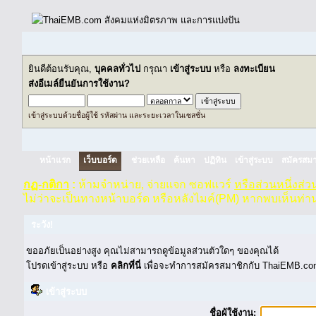
ยินดีต้อนรับคุณ,
บุคคลทั่วไป
กรุณา
เข้าสู่ระบบ
หรือ
ลงทะเบียน
ส่งอีเมล์ยืนยันการใช้งาน?
เข้าสู่ระบบด้วยชื่อผู้ใช้ รหัสผ่าน และระยะเวลาในเซสชั่น
หน้าแรก
เว็บบอร์ด
ช่วยเหลือ
ค้นหา
ปฏิทิน
เข้าสู่ระบบ
สมัครสมา
กฏ-กติกา
:
ห้ามจำหน่าย, จ่ายแจก ซอฟแวร์
หรือส่วนหนึ่งส่
ไม่ว่าจะเป็นทางหน้าบอร์ด หรือหลังไมค์(PM) หากพบเห็นท่า
ระวัง!
ขออภัยเป็นอย่างสูง คุณไม่สามารถดูข้อมูลส่วนตัวใดๆ ของคุณได้
โปรดเข้าสู่ระบบ หรือ
คลิกที่นี่
เพื่อจะทำการสมัครสมาชิกกับ ThaiEMB.com
เข้าสู่ระบบ
ชื่อผู้ใช้งาน: