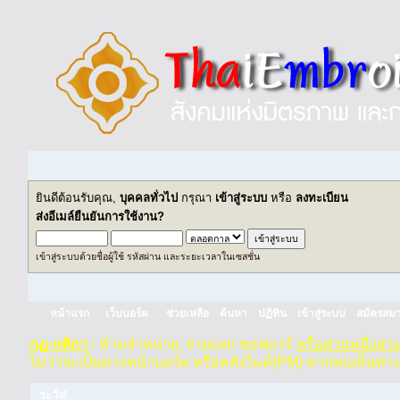
ยินดีต้อนรับคุณ,
บุคคลทั่วไป
กรุณา
เข้าสู่ระบบ
หรือ
ลงทะเบียน
ส่งอีเมล์ยืนยันการใช้งาน?
เข้าสู่ระบบด้วยชื่อผู้ใช้ รหัสผ่าน และระยะเวลาในเซสชั่น
หน้าแรก
เว็บบอร์ด
ช่วยเหลือ
ค้นหา
ปฏิทิน
เข้าสู่ระบบ
สมัครสมา
กฏ-กติกา
:
ห้ามจำหน่าย, จ่ายแจก ซอฟแวร์
หรือส่วนหนึ่งส่
ไม่ว่าจะเป็นทางหน้าบอร์ด หรือหลังไมค์(PM) หากพบเห็นท่า
ระวัง!