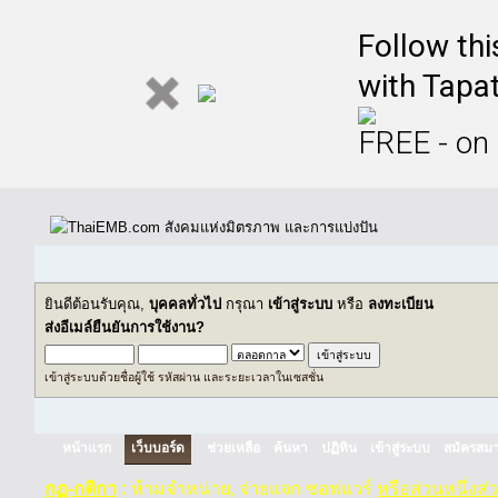
Follow th
with Tapat
FREE - on
ยินดีต้อนรับคุณ,
บุคคลทั่วไป
กรุณา
เข้าสู่ระบบ
หรือ
ลงทะเบียน
ส่งอีเมล์ยืนยันการใช้งาน?
เข้าสู่ระบบด้วยชื่อผู้ใช้ รหัสผ่าน และระยะเวลาในเซสชั่น
หน้าแรก
เว็บบอร์ด
ช่วยเหลือ
ค้นหา
ปฏิทิน
เข้าสู่ระบบ
สมัครสมา
กฏ-กติกา
:
ห้ามจำหน่าย, จ่ายแจก ซอฟแวร์
หรือส่วนหนึ่งส