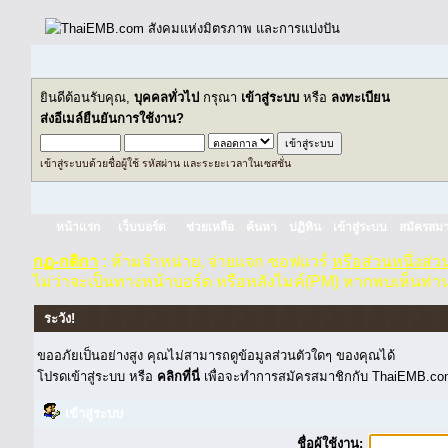
ยินดีต้อนรับคุณ,
บุคคลทั่วไป
กรุณา
เข้าสู่ระบบ
หรือ
ลงทะเบียน
ส่งอีเมล์ยืนยันการใช้งาน?
เข้าสู่ระบบด้วยชื่อผู้ใช้ รหัสผ่าน และระยะเวลาในเซสชั่น
หน้าแรก
เว็บบอร์ด
ช่วยเหลือ
ค้นหา
ปฏิทิน
เข้าสู่ระบบ
สมัครสมา
กฏ-กติกา
:
ห้ามจำหน่าย, จ่ายแจก ซอฟแวร์
หรือส่วนหนึ่งส่
ไม่ว่าจะเป็นทางหน้าบอร์ด หรือหลังไมค์(PM) หากพบเห็นท่า
ระวัง!
ขออภัยเป็นอย่างสูง คุณไม่สามารถดูข้อมูลส่วนตัวใดๆ ของคุณได้
โปรดเข้าสู่ระบบ หรือ
คลิกที่นี่
เพื่อจะทำการสมัครสมาชิกกับ ThaiEMB.com
เข้าสู่ระบบ
ชื่อผู้ใช้งาน: