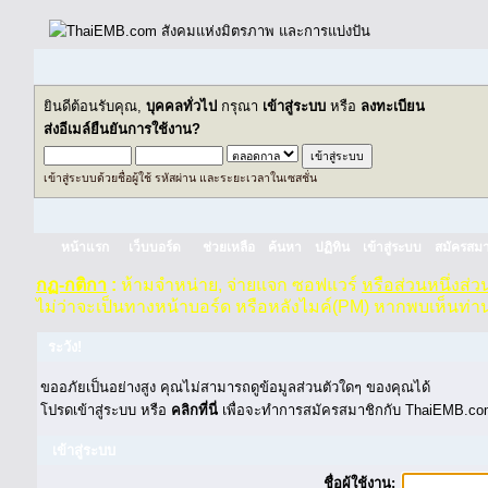
ยินดีต้อนรับคุณ,
บุคคลทั่วไป
กรุณา
เข้าสู่ระบบ
หรือ
ลงทะเบียน
ส่งอีเมล์ยืนยันการใช้งาน?
เข้าสู่ระบบด้วยชื่อผู้ใช้ รหัสผ่าน และระยะเวลาในเซสชั่น
หน้าแรก
เว็บบอร์ด
ช่วยเหลือ
ค้นหา
ปฏิทิน
เข้าสู่ระบบ
สมัครสมา
กฏ-กติกา
:
ห้ามจำหน่าย, จ่ายแจก ซอฟแวร์
หรือส่วนหนึ่งส่
ไม่ว่าจะเป็นทางหน้าบอร์ด หรือหลังไมค์(PM) หากพบเห็นท่า
ระวัง!
ขออภัยเป็นอย่างสูง คุณไม่สามารถดูข้อมูลส่วนตัวใดๆ ของคุณได้
โปรดเข้าสู่ระบบ หรือ
คลิกที่นี่
เพื่อจะทำการสมัครสมาชิกกับ ThaiEMB.com
เข้าสู่ระบบ
ชื่อผู้ใช้งาน: