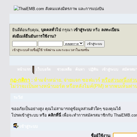
ยินดีต้อนรับคุณ,
บุคคลทั่วไป
กรุณา
เข้าสู่ระบบ
หรือ
ลงทะเบียน
ส่งอีเมล์ยืนยันการใช้งาน?
เข้าสู่ระบบด้วยชื่อผู้ใช้ รหัสผ่าน และระยะเวลาในเซสชั่น
หน้าแรก
เว็บบอร์ด
ช่วยเหลือ
ค้นหา
ปฏิทิน
เข้าสู่ระบบ
สมัครสมา
กฏ-กติกา
:
ห้ามจำหน่าย, จ่ายแจก ซอฟแวร์
หรือส่วนหนึ่งส่
ไม่ว่าจะเป็นทางหน้าบอร์ด หรือหลังไมค์(PM) หากพบเห็นท่า
ระวัง!
ขออภัยเป็นอย่างสูง คุณไม่สามารถดูข้อมูลส่วนตัวใดๆ ของคุณได้
โปรดเข้าสู่ระบบ หรือ
คลิกที่นี่
เพื่อจะทำการสมัครสมาชิกกับ ThaiEMB.com
เข้าสู่ระบบ
ชื่อผู้ใช้งาน: