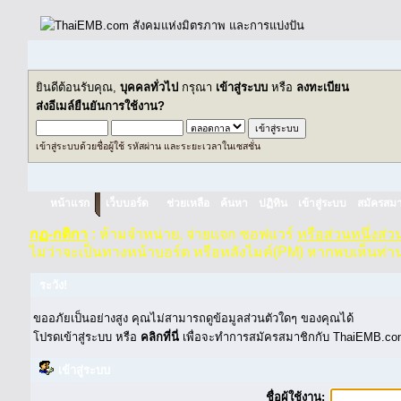
ยินดีต้อนรับคุณ,
บุคคลทั่วไป
กรุณา
เข้าสู่ระบบ
หรือ
ลงทะเบียน
ส่งอีเมล์ยืนยันการใช้งาน?
เข้าสู่ระบบด้วยชื่อผู้ใช้ รหัสผ่าน และระยะเวลาในเซสชั่น
หน้าแรก
เว็บบอร์ด
ช่วยเหลือ
ค้นหา
ปฏิทิน
เข้าสู่ระบบ
สมัครสมา
กฏ-กติกา
:
ห้ามจำหน่าย, จ่ายแจก ซอฟแวร์
หรือส่วนหนึ่งส่
ไม่ว่าจะเป็นทางหน้าบอร์ด หรือหลังไมค์(PM) หากพบเห็นท่า
ระวัง!
ขออภัยเป็นอย่างสูง คุณไม่สามารถดูข้อมูลส่วนตัวใดๆ ของคุณได้
โปรดเข้าสู่ระบบ หรือ
คลิกที่นี่
เพื่อจะทำการสมัครสมาชิกกับ ThaiEMB.com
เข้าสู่ระบบ
ชื่อผู้ใช้งาน: