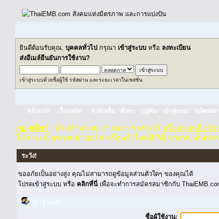
ยินดีต้อนรับคุณ,
บุคคลทั่วไป
กรุณา
เข้าสู่ระบบ
หรือ
ลงทะเบียน
ส่งอีเมล์ยืนยันการใช้งาน?
เข้าสู่ระบบด้วยชื่อผู้ใช้ รหัสผ่าน และระยะเวลาในเซสชั่น
หน้าแรก
เว็บบอร์ด
ช่วยเหลือ
ค้นหา
ปฏิทิน
เข้าสู่ระบบ
สมัครสมา
กฏ-กติกา
:
ห้ามจำหน่าย, จ่ายแจก ซอฟแวร์
หรือส่วนหนึ่งส่
ไม่ว่าจะเป็นทางหน้าบอร์ด หรือหลังไมค์(PM) หากพบเห็นท่า
ระวัง!
ขออภัยเป็นอย่างสูง คุณไม่สามารถดูข้อมูลส่วนตัวใดๆ ของคุณได้
โปรดเข้าสู่ระบบ หรือ
คลิกที่นี่
เพื่อจะทำการสมัครสมาชิกกับ ThaiEMB.com
เข้าสู่ระบบ
ชื่อผู้ใช้งาน: