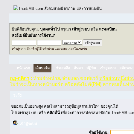
ยินดีต้อนรับคุณ,
บุคคลทั่วไป
กรุณา
เข้าสู่ระบบ
หรือ
ลงทะเบียน
ส่งอีเมล์ยืนยันการใช้งาน?
เข้าสู่ระบบด้วยชื่อผู้ใช้ รหัสผ่าน และระยะเวลาในเซสชั่น
หน้าแรก
เว็บบอร์ด
ช่วยเหลือ
ค้นหา
ปฏิทิน
เข้าสู่ระบบ
สมัครสมา
กฏ-กติกา
:
ห้ามจำหน่าย, จ่ายแจก ซอฟแวร์
หรือส่วนหนึ่งส่
ไม่ว่าจะเป็นทางหน้าบอร์ด หรือหลังไมค์(PM) หากพบเห็นท่า
ระวัง!
ขออภัยเป็นอย่างสูง คุณไม่สามารถดูข้อมูลส่วนตัวใดๆ ของคุณได้
โปรดเข้าสู่ระบบ หรือ
คลิกที่นี่
เพื่อจะทำการสมัครสมาชิกกับ ThaiEMB.com
เข้าสู่ระบบ
ชื่อผู้ใช้งาน: