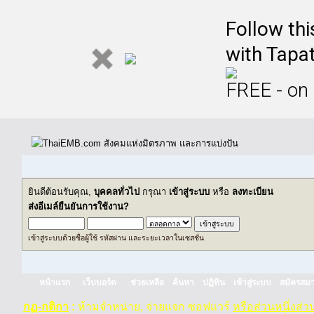
Follow th
with Tapat
FREE - on
ยินดีต้อนรับคุณ,
บุคคลทั่วไป
กรุณา
เข้าสู่ระบบ
หรือ
ลงทะเบียน
ส่งอีเมล์ยืนยันการใช้งาน?
เข้าสู่ระบบด้วยชื่อผู้ใช้ รหัสผ่าน และระยะเวลาในเซสชั่น
หน้าแรก
เว็บบอร์ด
ช่วยเหลือ
ค้นหา
ปฏิทิน
เข้าสู่ระบบ
สมัครสมา
กฏ-กติกา
:
ห้ามจำหน่าย, จ่ายแจก ซอฟแวร์
หรือส่วนหนึ่งส่