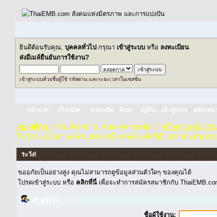
ยินดีต้อนรับคุณ,
บุคคลทั่วไป
กรุณา
เข้าสู่ระบบ
หรือ
ลงทะเบียน
ส่งอีเมล์ยืนยันการใช้งาน?
เข้าสู่ระบบด้วยชื่อผู้ใช้ รหัสผ่าน และระยะเวลาในเซสชั่น
หน้าแรก
เว็บบอร์ด
ช่วยเหลือ
ค้นหา
ปฏิทิน
เข้าสู่ระบบ
สมัครสมา
กฏ-กติกา
:
ห้ามจำหน่าย, จ่ายแจก ซอฟแวร์
หรือส่วนหนึ่งส่
ไม่ว่าจะเป็นทางหน้าบอร์ด หรือหลังไมค์(PM) หากพบเห็นท่า
ระวัง!
ขออภัยเป็นอย่างสูง คุณไม่สามารถดูข้อมูลส่วนตัวใดๆ ของคุณได้
โปรดเข้าสู่ระบบ หรือ
คลิกที่นี่
เพื่อจะทำการสมัครสมาชิกกับ ThaiEMB.com
เข้าสู่ระบบ
ชื่อผู้ใช้งาน: