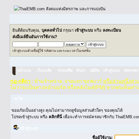
ยินดีต้อนรับคุณ,
บุคคลทั่วไป
กรุณา
เข้าสู่ระบบ
หรือ
ลงทะเบียน
ส่งอีเมล์ยืนยันการใช้งาน?
เข้าสู่ระบบด้วยชื่อผู้ใช้ รหัสผ่าน และระยะเวลาในเซสชั่น
หน้าแรก
เว็บบอร์ด
ช่วยเหลือ
ค้นหา
ปฏิทิน
เข้าสู่ระบบ
สมัครสมา
กฏ-กติกา
:
ห้ามจำหน่าย, จ่ายแจก ซอฟแวร์
หรือส่วนหนึ่งส่
ไม่ว่าจะเป็นทางหน้าบอร์ด หรือหลังไมค์(PM) หากพบเห็นท่า
ระวัง!
ขออภัยเป็นอย่างสูง คุณไม่สามารถดูข้อมูลส่วนตัวใดๆ ของคุณได้
โปรดเข้าสู่ระบบ หรือ
คลิกที่นี่
เพื่อจะทำการสมัครสมาชิกกับ ThaiEMB.com
เข้าสู่ระบบ
ชื่อผู้ใช้งาน: