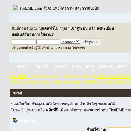
ยินดีต้อนรับคุณ,
บุคคลทั่วไป
กรุณา
เข้าสู่ระบบ
หรือ
ลงทะเบียน
ส่งอีเมล์ยืนยันการใช้งาน?
เข้าสู่ระบบด้วยชื่อผู้ใช้ รหัสผ่าน และระยะเวลาในเซสชั่น
หน้าแรก
เว็บบอร์ด
ช่วยเหลือ
ค้นหา
ปฏิทิน
เข้าสู่ระบบ
สมัครสมา
กฏ-กติกา
:
ห้ามจำหน่าย, จ่ายแจก ซอฟแวร์
หรือส่วนหนึ่งส่
ไม่ว่าจะเป็นทางหน้าบอร์ด หรือหลังไมค์(PM) หากพบเห็นท่า
ระวัง!
ขออภัยเป็นอย่างสูง คุณไม่สามารถดูข้อมูลส่วนตัวใดๆ ของคุณได้
โปรดเข้าสู่ระบบ หรือ
คลิกที่นี่
เพื่อจะทำการสมัครสมาชิกกับ ThaiEMB.com
เข้าสู่ระบบ
ชื่อผู้ใช้งาน: