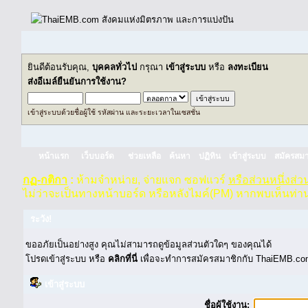
ยินดีต้อนรับคุณ,
บุคคลทั่วไป
กรุณา
เข้าสู่ระบบ
หรือ
ลงทะเบียน
ส่งอีเมล์ยืนยันการใช้งาน?
เข้าสู่ระบบด้วยชื่อผู้ใช้ รหัสผ่าน และระยะเวลาในเซสชั่น
หน้าแรก
เว็บบอร์ด
ช่วยเหลือ
ค้นหา
ปฏิทิน
เข้าสู่ระบบ
สมัครสมา
กฏ-กติกา
:
ห้ามจำหน่าย, จ่ายแจก ซอฟแวร์
หรือส่วนหนึ่งส่
ไม่ว่าจะเป็นทางหน้าบอร์ด หรือหลังไมค์(PM) หากพบเห็นท่า
ระวัง!
ขออภัยเป็นอย่างสูง คุณไม่สามารถดูข้อมูลส่วนตัวใดๆ ของคุณได้
โปรดเข้าสู่ระบบ หรือ
คลิกที่นี่
เพื่อจะทำการสมัครสมาชิกกับ ThaiEMB.com
เข้าสู่ระบบ
ชื่อผู้ใช้งาน: