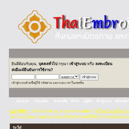
ยินดีต้อนรับคุณ,
บุคคลทั่วไป
กรุณา
เข้าสู่ระบบ
หรือ
ลงทะเบียน
ส่งอีเมล์ยืนยันการใช้งาน?
เข้าสู่ระบบด้วยชื่อผู้ใช้ รหัสผ่าน และระยะเวลาในเซสชั่น
หน้าแรก
เว็บบอร์ด
ช่วยเหลือ
ค้นหา
ปฏิทิน
เข้าสู่ระบบ
สมัครสมา
กฏ-กติกา
:
ห้ามจำหน่าย, จ่ายแจก ซอฟแวร์
หรือส่วนหนึ่งส่
ไม่ว่าจะเป็นทางหน้าบอร์ด หรือหลังไมค์(PM) หากพบเห็นท่า
ระวัง!