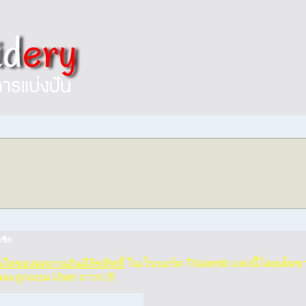
ชิก
วนใดของผลงานอันมีลิขสิทธิ์
ในเว็บบอร์ด Thaiemb แห่งนี้โดยเด็ดข
นจะถูกแบน User ถาวร.!!!