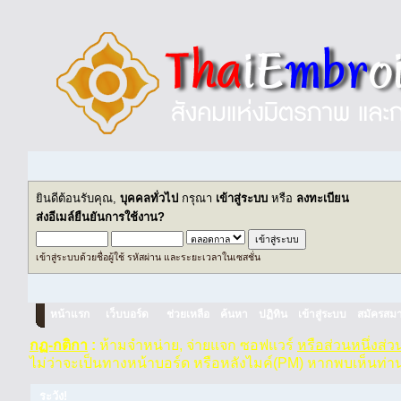
ยินดีต้อนรับคุณ,
บุคคลทั่วไป
กรุณา
เข้าสู่ระบบ
หรือ
ลงทะเบียน
ส่งอีเมล์ยืนยันการใช้งาน?
เข้าสู่ระบบด้วยชื่อผู้ใช้ รหัสผ่าน และระยะเวลาในเซสชั่น
หน้าแรก
เว็บบอร์ด
ช่วยเหลือ
ค้นหา
ปฏิทิน
เข้าสู่ระบบ
สมัครสมา
กฏ-กติกา
:
ห้ามจำหน่าย, จ่ายแจก ซอฟแวร์
หรือส่วนหนึ่งส่
ไม่ว่าจะเป็นทางหน้าบอร์ด หรือหลังไมค์(PM) หากพบเห็นท่า
ระวัง!