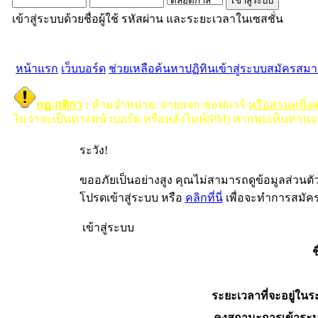
เข้าสู่ระบบด้วยชื่อผู้ใช้ รหัสผ่าน และระยะเวลาในเซสชั่น
หน้าแรก
เว็บบอร์ด
ช่วยเหลือ
ค้นหา
ปฏิทิน
เข้าสู่ระบบ
สมัครสมา
กฏ-กติกา
:
ห้ามจำหน่าย, จ่ายแจก ซอฟแวร์
หรือส่วนหนึ่ง
ไม่ว่าจะเป็นทางหน้าบอร์ด หรือหลังไมค์(PM) หากพบเห็นท่านจ
ระวัง!
ขออภัยเป็นอย่างสูง คุณไม่สามารถดูข้อมูลส่วนต
โปรดเข้าสู่ระบบ หรือ
คลิกที่นี่
เพื่อจะทำการสมัค
เข้าสู่ระบบ
ช
ระยะเวลาที่จะอยู่ในร
คงสถานะการเข้าระบ