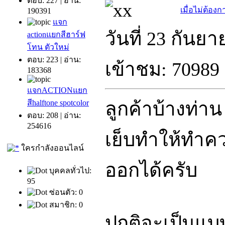
ตอบ: 227 | อ่าน:
เมื่อไม่ต้อง
190391
แจก
วันที่ 23 กันย
actionแยกสีฮาร์ฟ
โทน ตัวใหม่
ตอบ: 223 | อ่าน:
เข้าชม: 70989 
183368
แจกACTIONแยก
สีhalftone spotcolor
ลูกค้าบ้างท่า
ตอบ: 208 | อ่าน:
254616
เย็บทำให้ทำ
ใครกำลังออนไลน์
ออกได้ครับ
บุคคลทั่วไป:
95
ซ่อนตัว: 0
สมาชิก: 0
ปกติจะเป็นแบบ