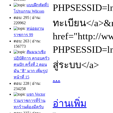
PHPSESSID=lnd
แบบฝึกหัดที่1
โปรแกรม Wilcom
ตอบ: 295 | อ่าน:
ทะเบียน</a>&
220962
หน่อยงาน
href="http://w
ราชการ 99
ตอบ: 263 | อ่าน:
156773
PHPSESSID=lnd
สัมมนาเชิง
ปฏิบัติการ ครอบครัว
สู่ระบบ</a>
คนปัก ครั้งที่ 2 ตอน
มัน "ฮิ" มาก เพิ่มรูป
...
หน้าที่ 15
ตอบ: 228 | อ่าน:
234258
แจก Vector
อ่านเพิ่ม
ร่วมราชการที่ร้าน
ทุกร้านต้องมีครับ